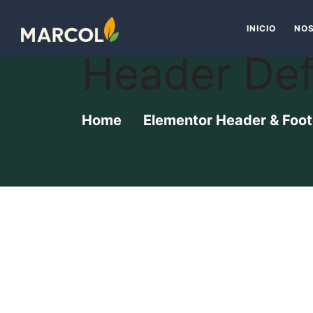
INICIO
NO
Header Def
Home
Elementor Header & Foot
HOME
PAGES
SERVICI