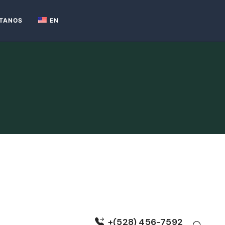
TANOS
EN
+(528) 456-7592