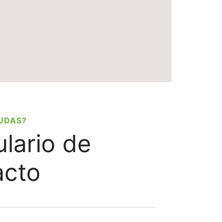
DUDAS?
lario de
acto