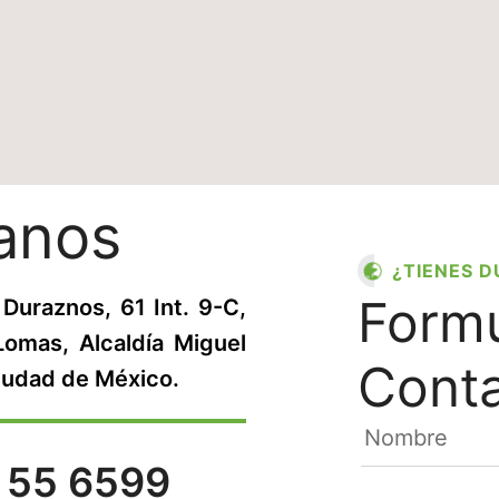
anos
¿TIENES 
Formu
Duraznos, 61 Int. 9-C,
Lomas, Alcaldía Miguel
Cont
Ciudad de México.
 55 6599