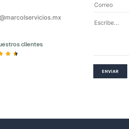
l@marcolservicios.mx
uestros clientes